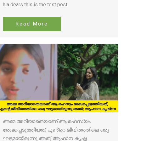
hia dears this is the test post
Read More
അമ്മ അറിയാതെയാണ് ആ രഹസ്യം
രേഖപ്പെടുത്തിയത്, എൻ്റെ ജീവിതത്തിലെ ഒരു
ഘട്ടമായിരുന്നു അത്; ആഹാന കൃഷ്ണ