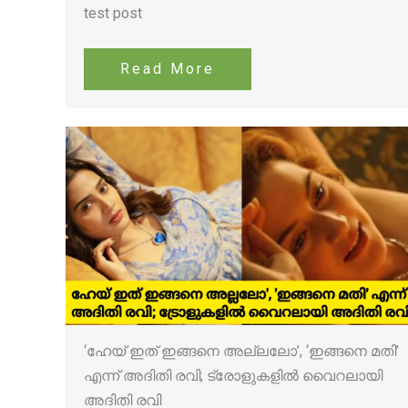
test post
Read More
‘ഹേയ് ഇത് ഇങ്ങനെ അല്ലലോ’, ‘ഇങ്ങനെ മതി’
എന്ന് അദിതി രവി; ട്രോളുകളിൽ വൈറലായി
അദിതി രവി