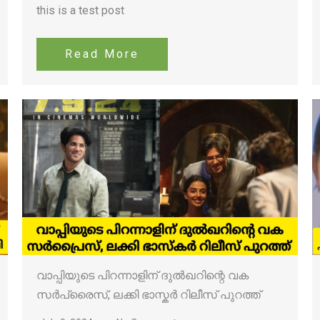
this is a test post
Read More
വാപ്പിയുടെ പിറന്നാളിന് ദുൽഖറിന്റെ വക
സർപ്രൈസ്, ലക്കി ഭാസ്കർ റിലീസ് പുറത്ത്