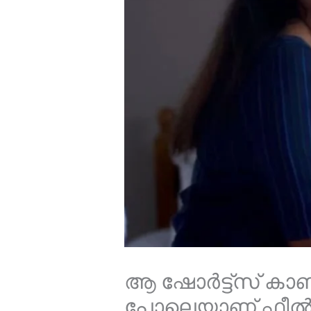
ആ ഷോർട്ട്സ് കാണ
പോലെയാണ് ഫീൽ ച