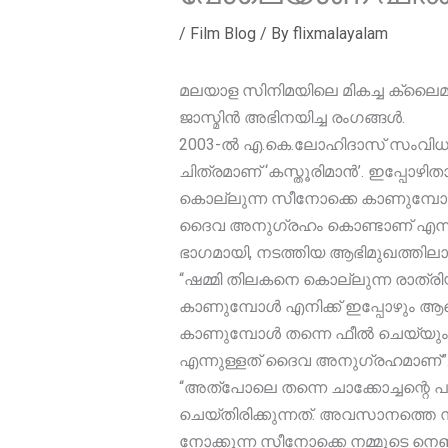
/
Film Blog
/ By
flixmalayalam
മലയാള സിനിമയിലെ മികച്ച ക്ലൈമ
ജാസ്മിൻ അഭിനയിച്ച രംഗങ്ങൾ.
2003-ൽ എ.കെ.ലോഹിദാസ് സംവിധാനം
ചിത്രമാണ് ‘കസ്തൂരിമാൻ’. ഇപ്പോഴി
കൊല്ലുന്ന സീനോക്കെ കാണുമ്പോൾ 
ദൈവ അനുഗ്രഹം കൊണ്ടാണ് എന്ന് മ
ഭാഗമായി, നടത്തിയ ആഭിമുഖത്തിലാണ
“ഷമ്മി തിലകനെ കൊല്ലുന്ന രാത്രി
കാണുമ്പോൾ എനിക്ക് ഇപ്പോഴും ആരെയ
കാണുമ്പോൾ തന്നെ ഫീൽ ചെയ്യും. ഞ
എന്നുള്ളത് ദൈവ അനുഗ്രഹമാണ്”
“അത്പോലെ തന്നെ ചാക്കോച്ചന്റെ പാ
ചെയ്തിരിക്കുന്നത്. അവസാനത്തെ സ
നോക്കുന്ന സീനോക്കെ നമ്മുടെ നെഞ്ച്