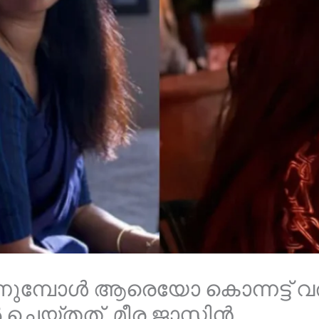
ുമ്പോൾ ആരെയോ കൊന്നട്ട് വര
െയ്തത്, മീര ജാസ്മിൻ