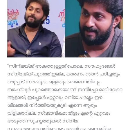
“സിനിമയ്ക്ക് അകത്തുള്ളത് പോലെ സൗഹൃദങ്ങൾ
സിനിമയ്ക്ക് പുറത്ത് ഇല്ല, കാരണം ഞാൻ പഠിച്ചതും
ഒരുപ്പാട് സൗഹൃദം ഒള്ളതും ചെന്നൈയിലും
ബാംഗ്ലൂർ പുറത്തൊക്കെയാണ്. ഇന്നിപ്പോ മാറി വേറെ
ആളായി, ഇപ്പോൾ ഏറ്റവും വലിയ പ്രശ്നം ഈ
ശീലങ്ങൾ നിർത്തിയതുകൂടി എന്നെ ആരും
വിളിക്കാറില്ല സ്വഭാവികമായിട്ടുംഎന്റെ ഏറ്റവും
അടുത്ത സുഹൃത്തുക്കൾ സിനിമ
സുഹൃത്തുക്കളായിക്കോട്ടെ എന്റെ ചെന്നൈയിലെ