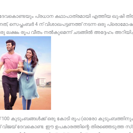
േവകൊണ്ടയും പ്രധാന കഥാപാത്രമായി എത്തിയ ഖുഷി തിയറ്
നത്, സെപ്തംബർ 4 ന് വിശാഖപട്ടണത്ത് നടന്ന ഒരു പ്രൊമ
ു ലക്ഷം രൂപ വീതം നൽകുമെന്ന് ചടങ്ങിൽ അദ്ദേഹം അറിയിച്ച
 100 കുടുംബങ്ങൾക്ക് ഒരു കോടി രൂപ (ഓരോ കുടുംബത്തിനു
ണ് വിജയ് ദേവകൊണ്ട. ഈ ഉപകാരത്തിന്റെ തിരഞ്ഞെടുത്ത സ്