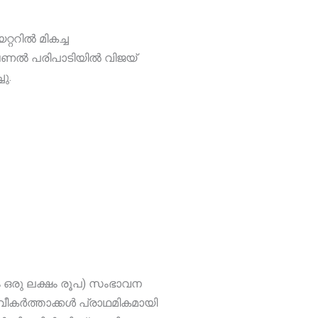
ററിൽ മികച്ച
ോഷണൽ പരിപാടിയിൽ വിജയ്
ു.
ം ഒരു ലക്ഷം രൂപ) സംഭാവന
വീകർത്താക്കൾ പ്രാഥമികമായി