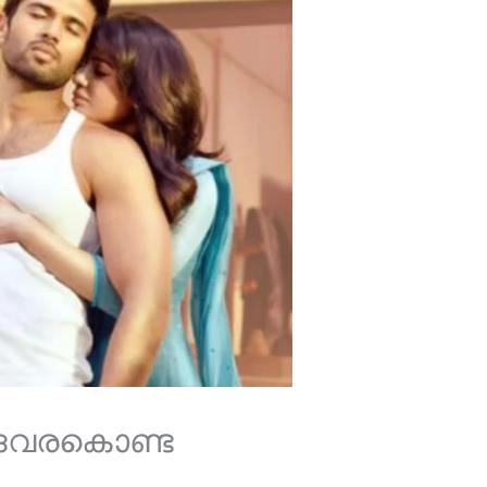
 ദേവരകൊണ്ട