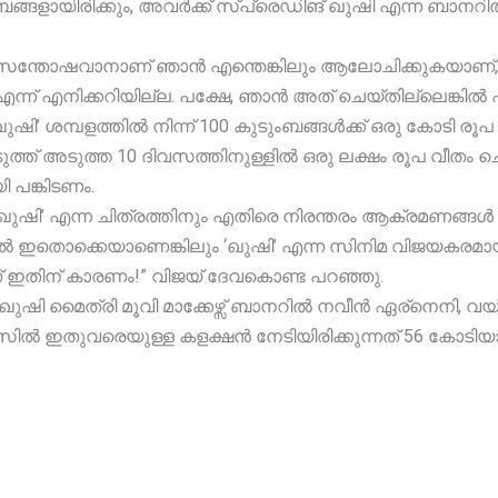
ങ്ങളായിരിക്കും, അവർക്ക് സ്പ്രെഡിങ് ഖുഷി എന്ന ബാനറി
ന്തോഷവാനാണ് ഞാൻ എന്തെങ്കിലും ആലോചിക്കുകയാണ്, എ
 എനിക്കറിയില്ല. പക്ഷേ, ഞാൻ അത് ചെയ്തില്ലെങ്കിൽ എനി
ി’ ശമ്പളത്തിൽ നിന്ന് 100 കുടുംബങ്ങൾക്ക് ഒരു കോടി 
്ത് അടുത്ത 10 ദിവസത്തിനുള്ളിൽ ഒരു ലക്ഷം രൂപ വീതം ചെ
 പങ്കിടണം.
ി’ എന്ന ചിത്രത്തിനും എതിരെ നിരന്തരം ആക്രമണങ്ങൾ നട
്നാൽ ഇതൊക്കെയാണെങ്കിലും ‘ഖുഷി’ എന്ന സിനിമ വിജയകരമ
ഇതിന് കാരണം!” വിജയ് ദേവകൊണ്ട പറഞ്ഞു.
 മൈത്രി മൂവി മാക്കേഴ്സ് ബാനറിൽ നവീൻ ഏര്നെനി, വയ്യി
 ഓഫീസിൽ ഇതുവരെയുള്ള കളക്ഷൻ നേടിയിരിക്കുന്നത് 56 കോടിയ