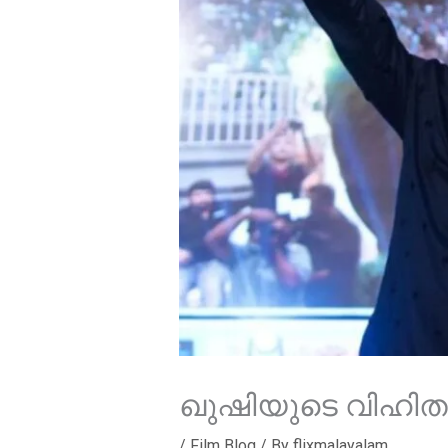
ഖുഷിയുടെ വിഹിതം
/
Film Blog
/ By
flixmalayalam