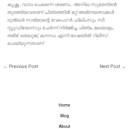
കൃഷ്ണ , വാടാ ചെന്നൈ ശരണം , അനിഖ സുരേന്ദ്രൻ
തുടങ്ങിയവരാണ് ചിത്രത്തിൽ മറ്റ്‌ അഭിനയതാക്കൾ.
ദുൽഖർ സൽമാന്റെ വേഫെറർ ഫിലിംസും സീ
സ്റ്റുഡിയോസും ചേർന്ന് നിർമ്മിച്ച ചിത്രം മലയാളം,
തമിഴ്, തെലുങ്ക്, കന്നഡ എന്നി ഭാഷയിൽ റിലീസ്
ചെയ്യുന്നതാണ്.
←
Previous Post
Next Post
→
Home
Blog
About