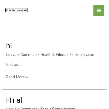
Skip
to
content
hi
Leave a Comment
/
Health & Fitness
/
flixmalayalam
test post
hi
Read More »
Hii all