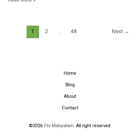
പോകുന്ന
യുഗവും
പുരാതനവും
1
2
…
48
Next
→
തമ്മിലുള്ള
കോമ്പിനേഷൻ
ആണോ,
പ്രേക്ഷകരുടെ
ആദ്യ
Home
പ്രതികരണം
Blog
About
Contact
©2026
Flix Malayalam
. All right reserved.