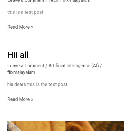
Leave a Comment
/
Tech
/
flixmalayalam
this is a test post
Hii
Read More »
all
Hii all
Leave a Comment
/
Artificial Intelligence (AI)
/
flixmalayalam
hia dears this is the test post
Hii
Read More »
all