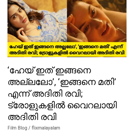
‘ഹേയ് ഇത് ഇങ്ങനെ
അല്ലലോ’, ‘ഇങ്ങനെ മതി’
എന്ന് അദിതി രവി;
ട്രോളുകളിൽ വൈറലായി
അദിതി രവി
Film Blog
/
flixmalayalam