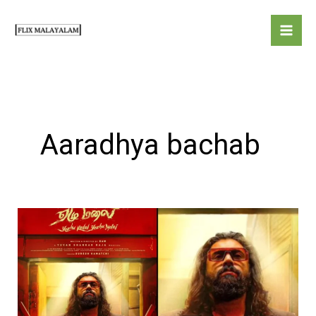
Skip
to
content
Aaradhya bachab