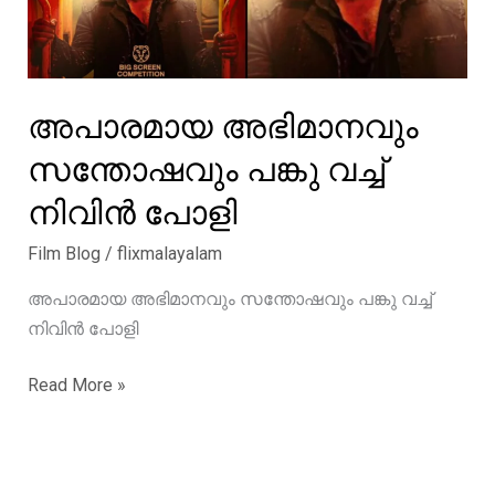
അപാരമായ അഭിമാനവും
സന്തോഷവും പങ്കു വച്ച്
നിവിൻ പോളി
Film Blog
/
flixmalayalam
അപാരമായ അഭിമാനവും സന്തോഷവും പങ്കു വച്ച്
നിവിൻ പോളി
അപാരമായ
Read More »
അഭിമാനവും
സന്തോഷവും
പങ്കു