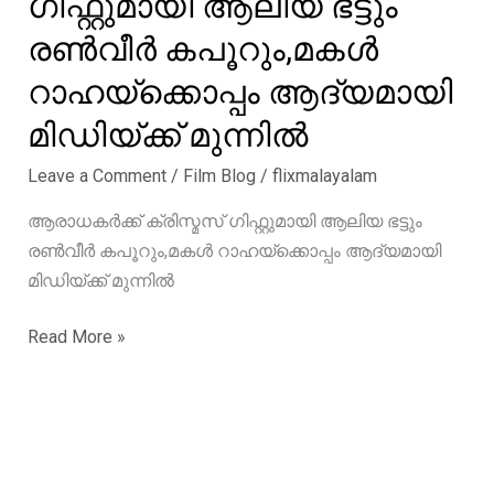
ഗിഫ്റ്റുമായി ആലിയ ഭട്ടും
രൺവീർ കപൂറും,മകൾ
റാഹയ്‌ക്കൊപ്പം ആദ്യമായി
മിഡിയ്ക്ക് മുന്നിൽ
Leave a Comment
/
Film Blog
/
flixmalayalam
ആരാധകർക്ക് ക്രിസ്മസ് ഗിഫ്റ്റുമായി ആലിയ ഭട്ടും
രൺവീർ കപൂറും,മകൾ റാഹയ്‌ക്കൊപ്പം ആദ്യമായി
മിഡിയ്ക്ക് മുന്നിൽ
ആരാധകർക്ക്
Read More »
ക്രിസ്മസ്
ഗിഫ്റ്റുമായി
ആലിയ
ഭട്ടും
രൺവീർ