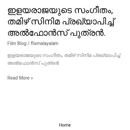
ആഗ്രഹമില്ല,
ഇളയരാജയുടെ സംഗീതം,
പക്ഷേ
തമിഴ് സിനിമ പ്രഖ്യാപിച്ച്
എനിക്ക്
വേറെ
അൽഫോൻസ് പുത്രൻ.
വഴിയില്ല
Film Blog
/
flixmalayalam
;
അൽഫോൺസ്
ഇളയരാജയുടെ സംഗീതം, തമിഴ് സിനിമ പ്രഖ്യാപിച്ച്
പുത്രൻ
അൽഫോൻസ് പുത്രൻ
ഇളയരാജയുടെ
Read More »
സംഗീതം,
തമിഴ്
സിനിമ
പ്രഖ്യാപിച്ച്
അൽഫോൻസ്
പുത്രൻ.
Home