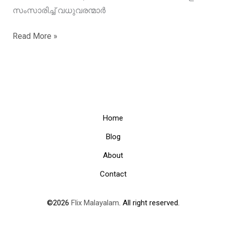
സംസാരിച്ച് വധുവരന്മാർ
വിനീത്
Read More »
ഏട്ടൻ
പറഞ്ഞ
ഡയലോഗ്
അന്ന്
മനസിലാക്കിയില്ല,
വിവാഹശേഷം
Home
മാധ്യമങ്ങളോട്
Blog
സംസാരിച്ച്
About
വധുവരന്മാർ
Contact
©2026
Flix Malayalam
. All right reserved.