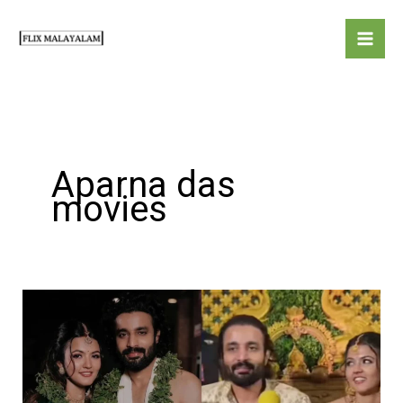
Skip
to
content
Aparna das
movies