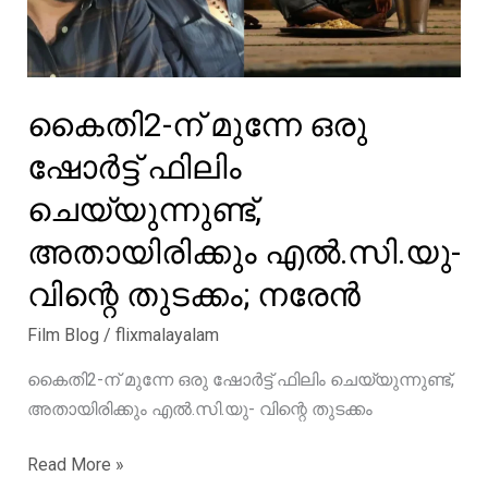
കൈതി2-ന് മുന്നേ ഒരു
ഷോർട്ട് ഫിലിം
ചെയ്യുന്നുണ്ട്,
അതായിരിക്കും എൽ.സി.യു-
വിന്റെ തുടക്കം; നരേൻ
Film Blog
/
flixmalayalam
കൈതി2-ന് മുന്നേ ഒരു ഷോർട്ട് ഫിലിം ചെയ്യുന്നുണ്ട്,
അതായിരിക്കും എൽ.സി.യു- വിന്റെ തുടക്കം
കൈതി2-
Read More »