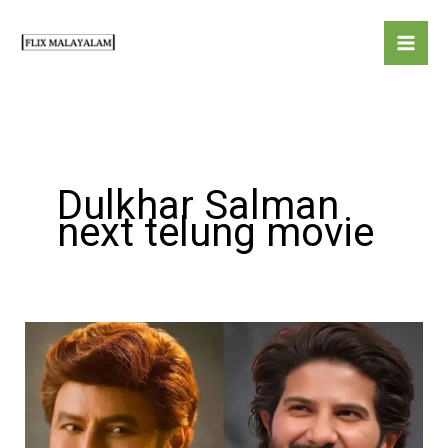
Skip
to
content
Dulkhar Salman
next telung movie