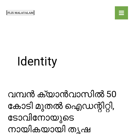
Skip
to
content
Identity
വമ്പൻ ക്യാൻവാസിൽ 50
കോടി മുതൽ ഐഡന്റിറ്റി,
ടോവിനോയുടെ
നായികയായി തൃഷ