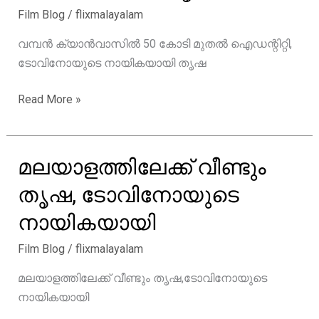
Film Blog
/
flixmalayalam
വമ്പൻ ക്യാൻവാസിൽ 50 കോടി മുതൽ ഐഡന്റിറ്റി,
ടോവിനോയുടെ നായികയായി തൃഷ
വമ്പൻ
Read More »
ക്യാൻവാസിൽ
50
കോടി
മലയാളത്തിലേക്ക് വീണ്ടും
മുതൽ
തൃഷ, ടോവിനോയുടെ
ഐഡന്റിറ്റി,
ടോവിനോയുടെ
നായികയായി
നായികയായി
Film Blog
/
flixmalayalam
തൃഷ
മലയാളത്തിലേക്ക് വീണ്ടും തൃഷ,ടോവിനോയുടെ
നായികയായി