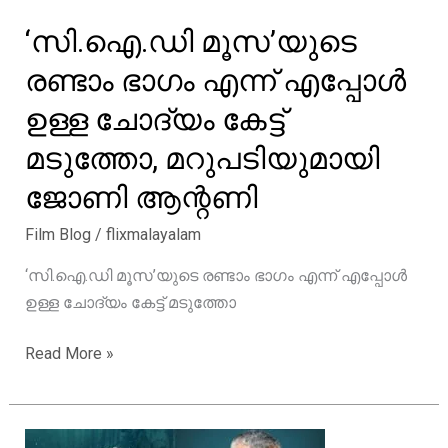
‘സി.ഐ.ഡി മൂസ’യുടെ
രണ്ടാം ഭാഗം എന്ന് എപ്പോൾ
ഉള്ള ചോദ്യം കേട്ട്
മടുത്തോ, മറുപടിയുമായി
ജോണി ആന്റണി
Film Blog
/
flixmalayalam
‘സി.ഐ.ഡി മൂസ’യുടെ രണ്ടാം ഭാഗം എന്ന് എപ്പോൾ
ഉള്ള ചോദ്യം കേട്ട് മടുത്തോ
‘സി.ഐ.ഡി
Read More »
മൂസ’യുടെ
രണ്ടാം
ഭാഗം