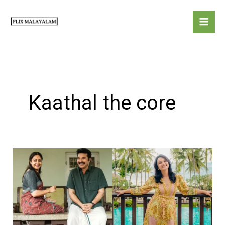
Skip
to
content
Kaathal the core