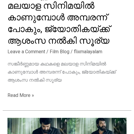
മലയാള സിനിമയിൽ
കാണുമ്പോൾ അമ്പരന്ന്
പോകും, ജ്യോതികയ്ക്ക്
ആശംസ നൽകി സൂര്യ
Leave a Comment
/
Film Blog
/
flixmalayalam
സങ്കീർണ്ണമായ കഥകളെ മലയാള സിനിമയിൽ
കാണുമ്പോൾ അമ്പരന്ന് പോകും, ജ്യോതികയ്ക്ക്
ആശംസ നൽകി സൂര്യ
സങ്കീർണ്ണമായ
Read More »
കഥകളെ
മലയാള
സിനിമയിൽ
കാണുമ്പോൾ