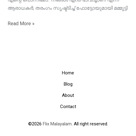
ആരാധകർ; തരംഗം സൃഷ്ട്ടിച്ച് ഫോട്ടോയുമായി മമ്മൂട്ടി
എന്റെ
Read More »
പൊന്നിക്കാ..
നിങ്ങൾ
എന്ത്
ഭാവിച്ചാണ്
എന്ന്
ആരാധകർ;
Home
തരംഗം
Blog
സൃഷ്ട്ടിച്ച്
About
ഫോട്ടോയുമായി
മമ്മൂട്ടി
Contact
©2026
Flix Malayalam
. All right reserved.