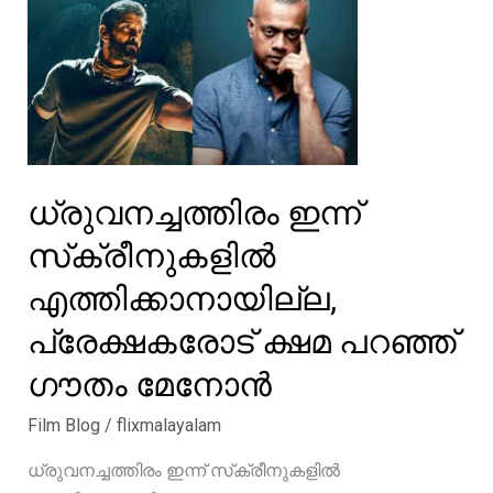
എന്ന്
എപ്പോൾ
ഉള്ള
ചോദ്യം
കേട്ട്
മടുത്തോ,
മറുപടിയുമായി
ധ്രുവനച്ചത്തിരം ഇന്ന്
ജോണി
സ്‌ക്രീനുകളിൽ
ആന്റണി
എത്തിക്കാനായില്ല,
പ്രേക്ഷകരോട് ക്ഷമ പറഞ്ഞ്
ഗൗതം മേനോൻ
Film Blog
/
flixmalayalam
ധ്രുവനച്ചത്തിരം ഇന്ന് സ്‌ക്രീനുകളിൽ