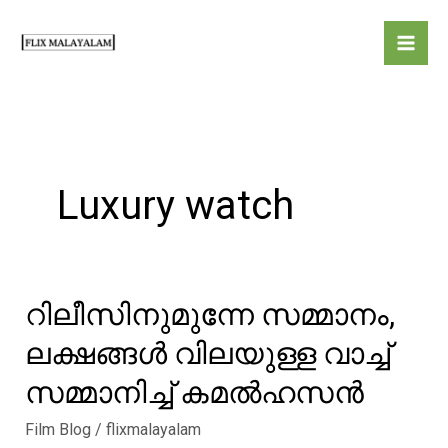
Skip
to
content
Luxury watch
റിലീസിനുമുന്നേ സമ്മാനം,
ലക്ഷങ്ങൾ വിലയുള്ള വാച്ച്
സമ്മാനിച്ച് കമൽഹസൻ
Film Blog
/
flixmalayalam