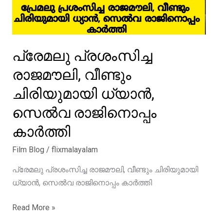
പ്രേമലു പ്രശംസിച്ച
രാജമൗലി, വീണ്ടും
ചിരിയുമായി ധ്യാൻ,
സെൽവ രാജിനൊപ്പം
കാർത്തി
Film Blog
/
flixmalayalam
പ്രേമലു പ്രശംസിച്ച രാജമൗലി, വീണ്ടും ചിരിയുമായി
ധ്യാൻ, സെൽവ രാജിനൊപ്പം കാർത്തി
പ്രേമലു
Read More »