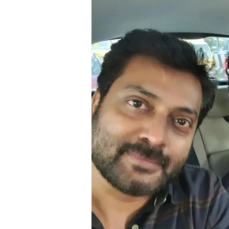
ചെയ്തത്,
മീര
ജാസ്മിൻ