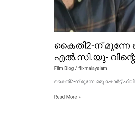
കൈതി2-ന് മുന്നേ ഒ
എൽ.സി.യു- വിന്റെ
Film Blog
/
flixmalayalam
കൈതി2-ന് മുന്നേ ഒരു ഷോർട്ട് ഫിലി
കൈതി2-
Read More »
ന്
മുന്നേ
ഒരു
ഷോർട്ട്