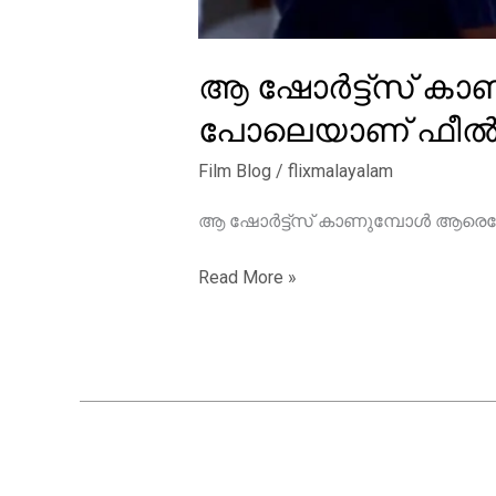
ആ ഷോർട്ട്സ് കാണ
പോലെയാണ് ഫീൽ ച
Film Blog
/
flixmalayalam
ആ ഷോർട്ട്സ് കാണുമ്പോൾ ആരെയോ
ആ
Read More »
ഷോർട്ട്സ്
കാണുമ്പോൾ
ആരെയോ
കൊന്നട്ട്
വരുന്നത്
പോലെയാണ്
ഫീൽ