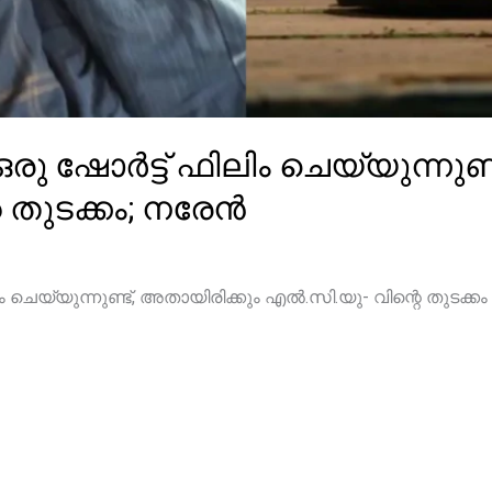
രു ഷോർട്ട് ഫിലിം ചെയ്യുന്നുണ്
 തുടക്കം; നരേൻ
ം ചെയ്യുന്നുണ്ട്, അതായിരിക്കും എൽ.സി.യു- വിന്റെ തുടക്കം