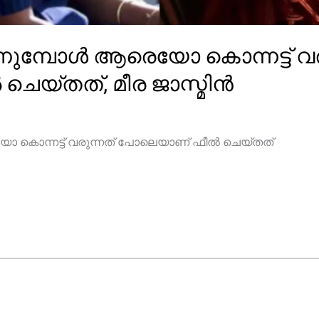
ുമ്പോൾ ആരെയോ കൊന്നട്ട് വര
െയ്തത്, മീര ജാസ്മിൻ
 കൊന്നട്ട് വരുന്നത് പോലെയാണ് ഫീൽ ചെയ്തത്