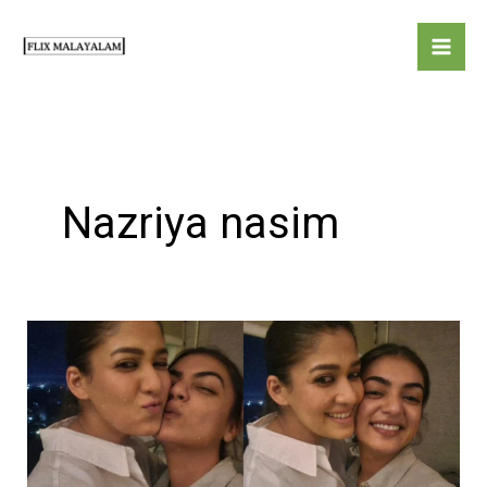
Skip
to
content
Nazriya nasim