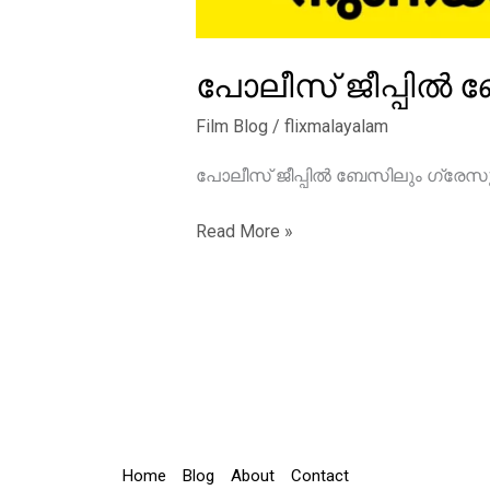
പോലീസ് ജീപ്പിൽ ബേസ
Film Blog
/
flixmalayalam
പോലീസ് ജീപ്പിൽ ബേസിലും ഗ്രേസും, ‘ന
പോലീസ്
Read More »
ജീപ്പിൽ
ബേസിലും
ഗ്രേസും,
‘നുണക്കുഴി’
ഫസ്റ്റ്
ലുക്ക്‌
പുറത്ത്
Home
Blog
About
Contact