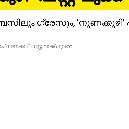
ിലും ഗ്രേസും, ‘നുണക്കുഴി’ ഫസ്റ്
ുണക്കുഴി’ ഫസ്റ്റ് ലുക്ക്‌ പുറത്ത്