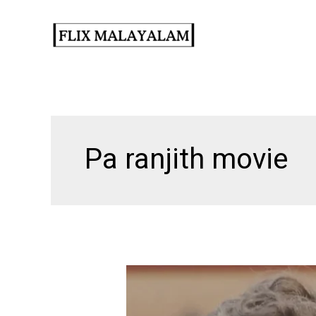
Skip
to
content
Pa ranjith movie