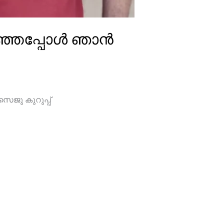
 പറഞ്ഞപ്പോൾ ഞാൻ
സൈജു കുറുപ്പ്