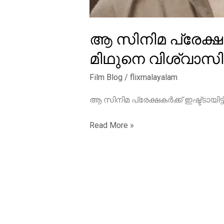
ആ സിനിമ പ്രേക്ഷക
മിഥുനെ വിശ്വാസിച്
Film Blog
/
flixmalayalam
ആ സിനിമ പ്രേക്ഷകർക്ക് ഇഷ്ട്ടായിട
ആ
Read More »
സിനിമ
പ്രേക്ഷകർക്ക്
ഇഷ്ട്ടായിട്ടില്ല
എന്ന്
പറഞ്ഞപ്പോൾ
ഞാൻ
മിഥുനെ