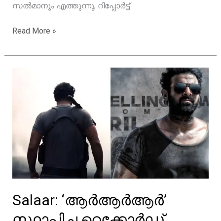
സൽമാനും എത്തുന്നു, റിപ്പോർട്ട്
കൽക്കി
Read More »
2898
യിൽ
പ്രഭാസിനൊപ്പം
ദുൽഖർ
സൽമാനും
എത്തുന്നു,
റിപ്പോർട്ട്
Salaar: ‘ആർആർആർ’
സ്ഥാപിച്ച റെക്കോർഡ്