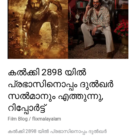
മുൻപ്
ഹൃദയത്തിൽ
കാണുന്ന
മനുഷ്യൻ
ഡയറക്ടർ
മാത്രമാണ്
;
സുരേഷ്
ഗോപി
കൽക്കി 2898 യിൽ
പ്രഭാസിനൊപ്പം ദുൽഖർ
സൽമാനും എത്തുന്നു,
റിപ്പോർട്ട്
Film Blog
/
flixmalayalam
കൽക്കി 2898 യിൽ പ്രഭാസിനൊപ്പം ദുൽഖർ