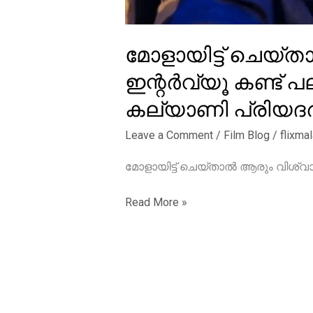
മോളായിട്ട് ചെയ്
ഇന്റർവ്യൂ കണ്ട് 
കല്യാണി പ്രിയ
Leave a Comment
/
Film Blog
/
flixma
മോളായിട്ട് ചെയ്താൽ ആരും വിശ്വാ
മോളായിട്ട്
Read More »
ചെയ്താൽ
ആരും
വിശ്വാസിക്കില്ല,
തല്ലുമാലയുടെ
ഇന്റർവ്യൂ