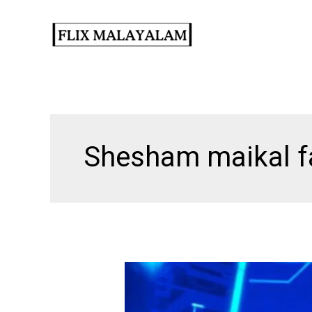
Skip
to
content
Shesham maikal f