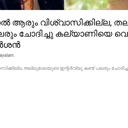
താൽ ആരും വിശ്വാസിക്കില്ല, ത
പലരും ചോദിച്ചു കല്യാണിയെ വെ
ദർശൻ
layalam
സിക്കില്ല, തല്ലുമാലയുടെ ഇന്റർവ്യൂ കണ്ട് പലരും ചോദി