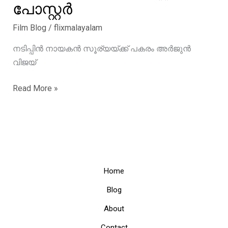
പോസ്റ്റർ
Film Blog
/
flixmalayalam
നടിപ്പിൻ നായകൻ സൂര്യയ്ക്ക് പകരം അർജുൻ
വിജയ്
നടിപ്പിൻ
Read More »
നായകൻ
സൂര്യയ്ക്ക്
പകരം
അർജുൻ
വിജയ്,
ഫസ്റ്റ്
Home
ലുക്ക്‌
Blog
പോസ്റ്റർ
About
Contact