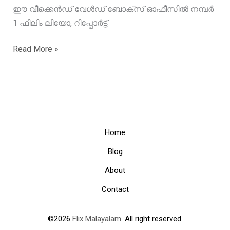
ഈ വീക്കെൻഡ് വേൾഡ് ബോക്സ് ഓഫീസിൽ നമ്പർ
1 ഫിലിം ലിയോ, റിപ്പോർട്ട്
ഈ
Read More »
വീക്കെൻഡ്
വേൾഡ്
ബോക്സ്
ഓഫീസിൽ
നമ്പർ
1
Home
ഫിലിം
Blog
ലിയോ,
About
റിപ്പോർട്ട്
Contact
©2026
Flix Malayalam
. All right reserved.