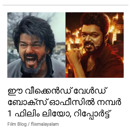
ഒരുങ്ങുന്ന
അഞ്ചാമത്തെ
ചിത്രം,
ടൈറ്റിൽ
പോസ്റ്റർ
പുറത്ത്
ഈ വീക്കെൻഡ് വേൾഡ്
ബോക്സ് ഓഫീസിൽ നമ്പർ
1 ഫിലിം ലിയോ, റിപ്പോർട്ട്
Film Blog
/
flixmalayalam