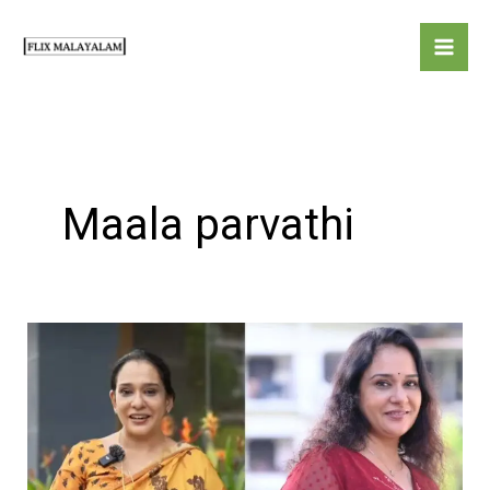
Skip
to
content
Maala parvathi