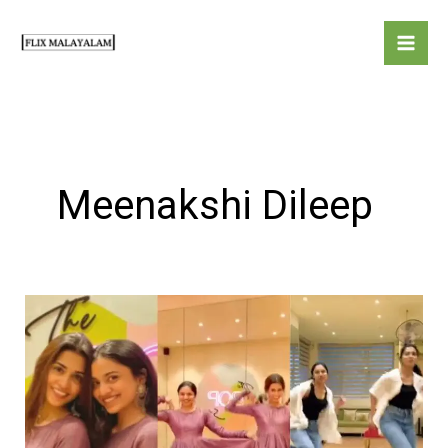
Skip
to
content
Meenakshi Dileep