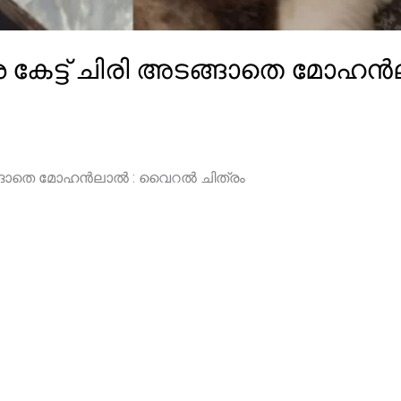
കേട്ട് ചിരി അടങ്ങാതെ മോഹ
ടങ്ങാതെ മോഹൻലാൽ : വൈറൽ ചിത്രം