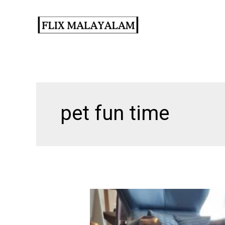
Skip
to
content
pet fun time