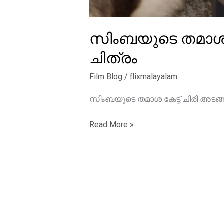
സിംബയുടെ തമാശ 
ചിത്രം
Film Blog
/
flixmalayalam
സിംബയുടെ തമാശ കേട്ട് ചിരി അ
സിംബയുടെ
Read More »
തമാശ
കേട്ട്
ചിരി
അടങ്ങാതെ
മോഹൻലാൽ
:
വൈറൽ